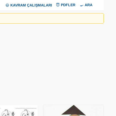
😇
PDFLER
🍳
ARA
😃
KAVRAM ÇALIŞMALARI