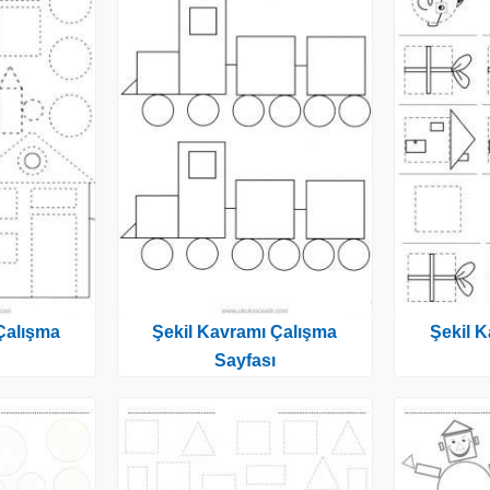
Çalışma
Şekil Kavramı Çalışma
Şekil 
Sayfası