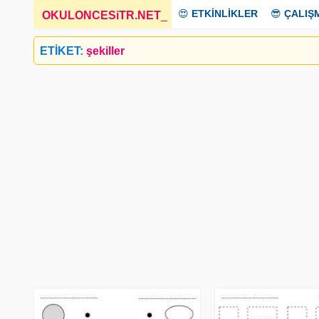
😍
ETKİNLİKLER
😎
ÇALIŞ
OKULONCESiTR.NET
_
ETİKET:
şekiller