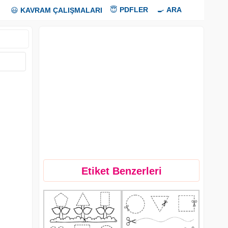
😇
PDFLER
🍳
ARA
😃
KAVRAM ÇALIŞMALARI
Etiket Benzerleri