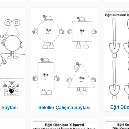
Eğri Düz
a Sayfası
Şekiller Çalışma Sayfası