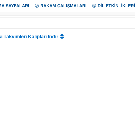
MA SAYFALARI
😜
RAKAM ÇALIŞMALARI
😲
DİL ETKİNLİKLERİ
ı Takvimleri Kalıpları İndir 😍