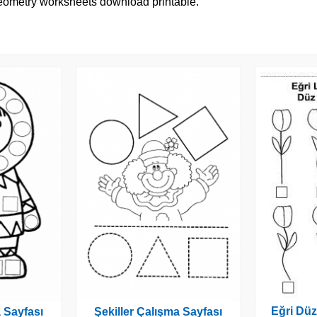
e geometry worksheets download printable.
Eğri Düz
a Sayfası
Şekiller Çalışma Sayfası