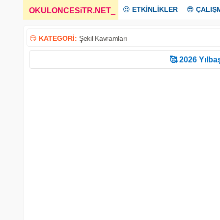
😍
ETKİNLİKLER
😎
ÇALIŞ
OKULONCESiTR.NET
_
😏
KATEGORİ:
Şekil Kavramları
🥰 2026 Yılbaş