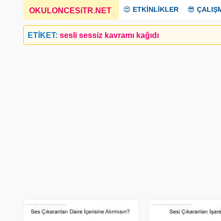
😍
ETKİNLİKLER
😎
ÇALIŞ
OKULONCESiTR.NET
_
ETİKET:
sesli sessiz kavramı kağıdı