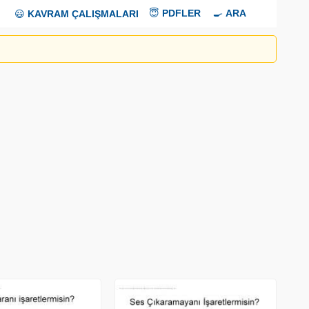
😇
PDFLER
🍳
ARA
😃
KAVRAM ÇALIŞMALARI