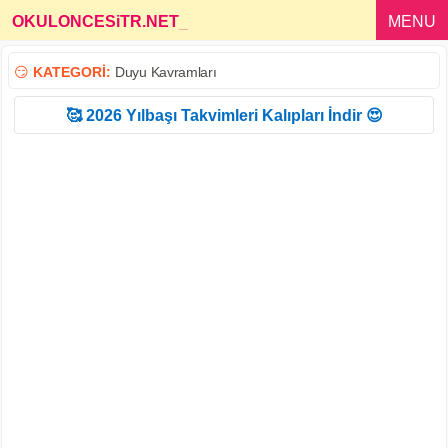
OKULONCESiTR.NET
_
MENU
😏
KATEGORİ:
Duyu Kavramları
🥰 2026 Yılbaşı Takvimleri Kalıpları İndir 😍