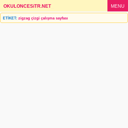
OKULONCESiTR.NET
_
MENU
ETİKET:
zigzag çizgi çalışma sayfası