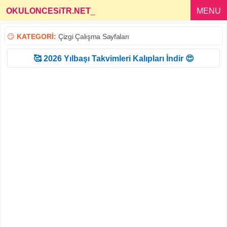
OKULONCESiTR.NET
_
MENU
😏
KATEGORİ:
Çizgi Çalışma Sayfaları
🥰 2026 Yılbaşı Takvimleri Kalıpları İndir 😍