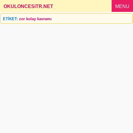
OKULONCESiTR.NET
_
MENU
ETİKET:
zor kolay kavramı