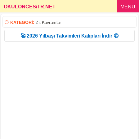
OKULONCESiTR.NET
_
MENU
😏
KATEGORİ:
Zıt Kavramlar
🥰 2026 Yılbaşı Takvimleri Kalıpları İndir 😍