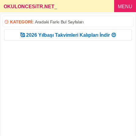
OKULONCESiTR.NET
_
MENU
😏
KATEGORİ:
Aradaki Farkı Bul Sayfaları
🥰 2026 Yılbaşı Takvimleri Kalıpları İndir 😍