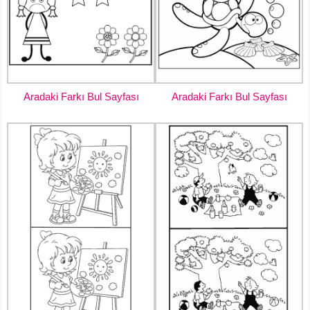
Aradaki Farkı Bul Sayfası
Aradaki Farkı Bul Sayfası