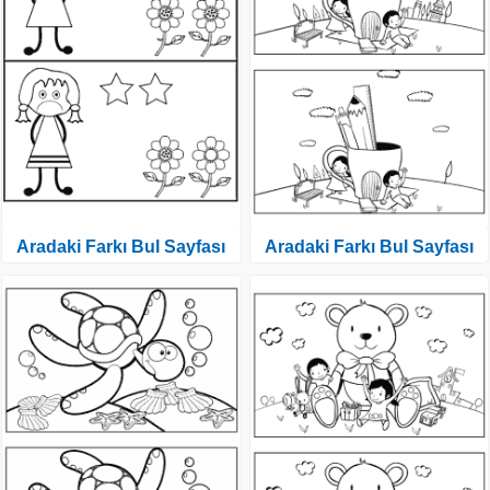
Aradaki Farkı Bul Sayfası
Aradaki Farkı Bul Sayfası