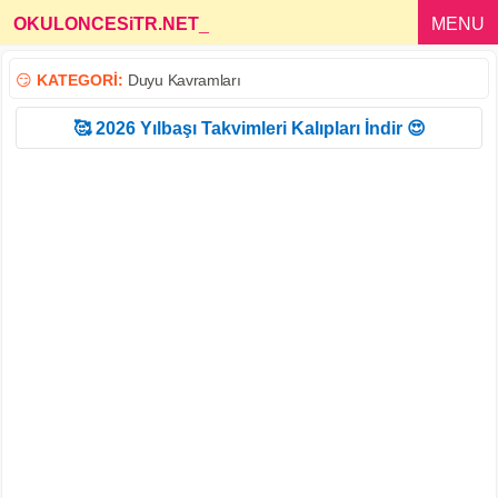
OKULONCESiTR.NET
_
MENU
😏
KATEGORİ:
Duyu Kavramları
🥰 2026 Yılbaşı Takvimleri Kalıpları İndir 😍