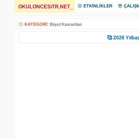
😍
ETKİNLİKLER
😎
ÇALIŞ
OKULONCESiTR.NET
_
😏
KATEGORİ:
Boyut Kavramları
🥰 2026 Yılbaş