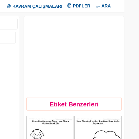
😇
PDFLER
🍳
ARA
😃
KAVRAM ÇALIŞMALARI
Etiket Benzerleri