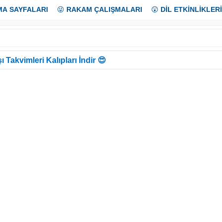
MA SAYFALARI
😜
RAKAM ÇALIŞMALARI
😲
DİL ETKİNLİKLERİ
ı Takvimleri Kalıpları İndir 😍