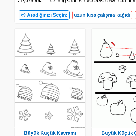
al yazdırma. Free long short worksheets download prin
😍
Aradığınızı Seçin:
uzun kısa çalışma kağıdı
Büyük Küçük Kavramı
Büyük Küçük 