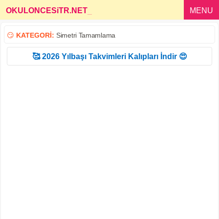
OKULONCESiTR.NET
_
MENU
😏
KATEGORİ:
Simetri Tamamlama
🥰 2026 Yılbaşı Takvimleri Kalıpları İndir 😍