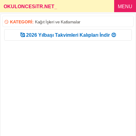
OKULONCESiTR.NET
_
MENU
😏
KATEGORİ:
Kağıt İşleri ve Katlamalar
🥰 2026 Yılbaşı Takvimleri Kalıpları İndir 😍