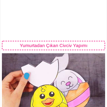
Yumurtadan Çıkan Civciv Yapımı