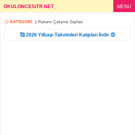
OKULONCESiTR.NET
_
MENU
😏
KATEGORİ:
1 Rakamı Çalışma Sayfası
🥰 2026 Yılbaşı Takvimleri Kalıpları İndir 😍