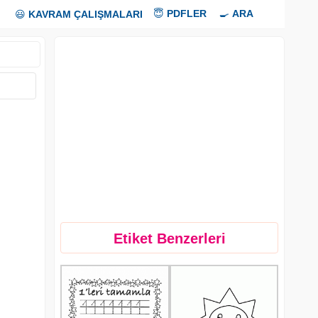
😇
PDFLER
🍳
ARA
😃
KAVRAM ÇALIŞMALARI
Etiket Benzerleri