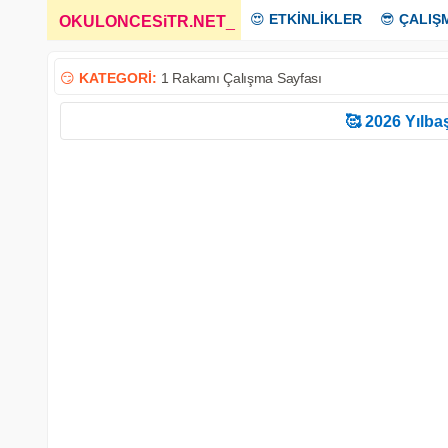
😍
ETKİNLİKLER
😎
ÇALIŞ
OKULONCESiTR.NET
_
😏
KATEGORİ:
1 Rakamı Çalışma Sayfası
🥰 2026 Yılbaş