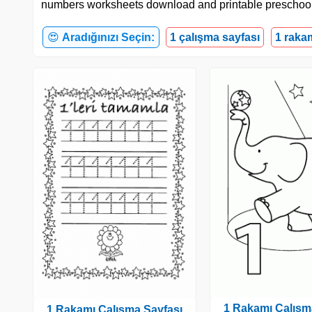
numbers worksheets download and printable preschool
😍
Aradığınızı Seçin:
1 çalışma sayfası
1 raka
1 Rakamı Çalışm
1 Rakamı Çalışma Sayfası