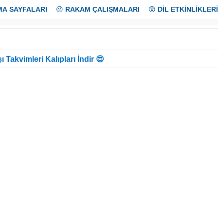
MA SAYFALARI
😜
RAKAM ÇALIŞMALARI
😲
DİL ETKİNLİKLERİ
ı Takvimleri Kalıpları İndir 😍