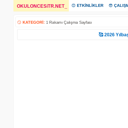
😍
ETKİNLİKLER
😎
ÇALIŞ
OKULONCESiTR.NET
_
😏
KATEGORİ:
1 Rakamı Çalışma Sayfası
🥰 2026 Yılbaş