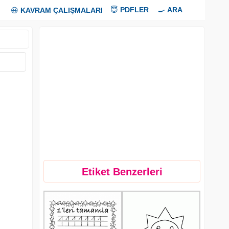
😇
PDFLER
🍳
ARA
😃
KAVRAM ÇALIŞMALARI
Etiket Benzerleri