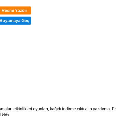
Resmi Yazdır
aları etkinlikleri oyunları, kağıdı indirme çıktı alıp yazdırma. F
 kids.