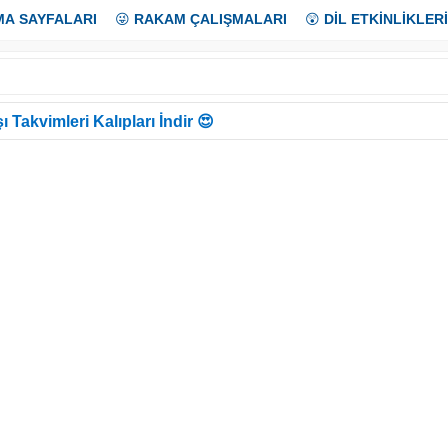
MA SAYFALARI
😜
RAKAM ÇALIŞMALARI
😲
DİL ETKİNLİKLERİ
ı Takvimleri Kalıpları İndir 😍