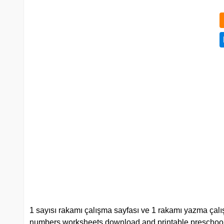
1 sayısı rakamı çalışma sayfası ve 1 rakamı yazma çalışm
numbers worksheets download and printable preschool