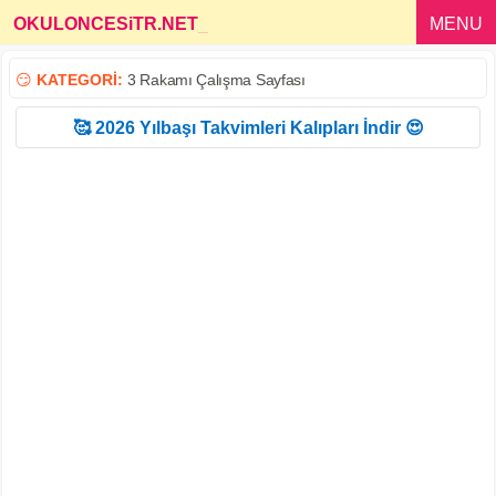
OKULONCESiTR.NET
_
MENU
😏
KATEGORİ:
3 Rakamı Çalışma Sayfası
🥰 2026 Yılbaşı Takvimleri Kalıpları İndir 😍