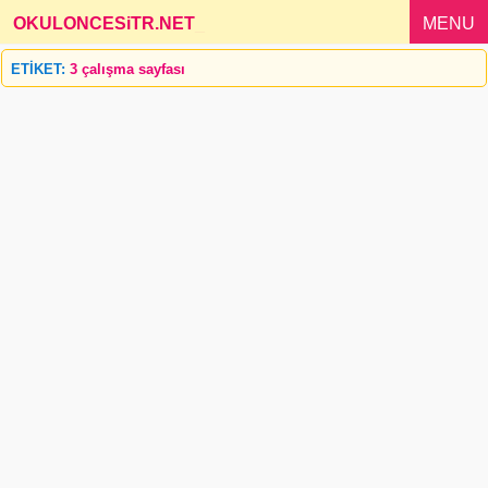
OKULONCESiTR.NET
_
MENU
ETİKET:
3 çalışma sayfası