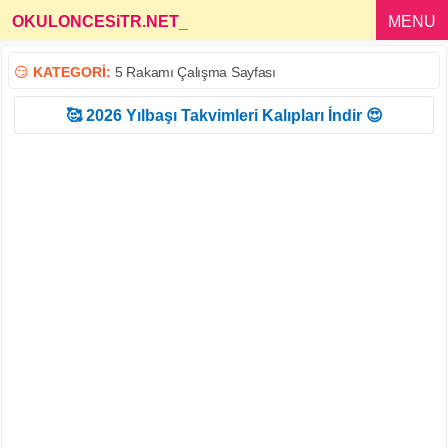
OKULONCESiTR.NET
_
MENU
😏
KATEGORİ:
5 Rakamı Çalışma Sayfası
🥰 2026 Yılbaşı Takvimleri Kalıpları İndir 😍