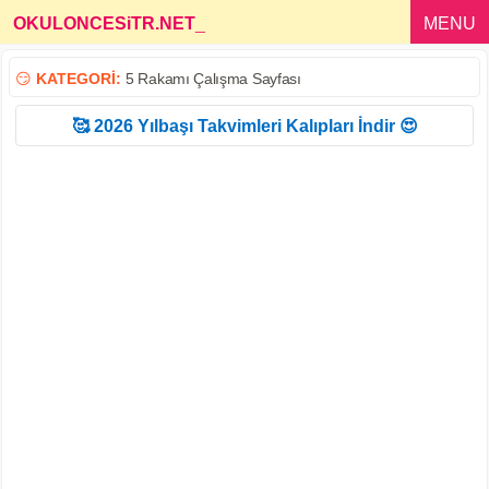
OKULONCESiTR.NET
_
MENU
😏
KATEGORİ:
5 Rakamı Çalışma Sayfası
🥰 2026 Yılbaşı Takvimleri Kalıpları İndir 😍