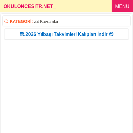
OKULONCESiTR.NET
_
MENU
😏
KATEGORİ:
Zıt Kavramlar
🥰 2026 Yılbaşı Takvimleri Kalıpları İndir 😍