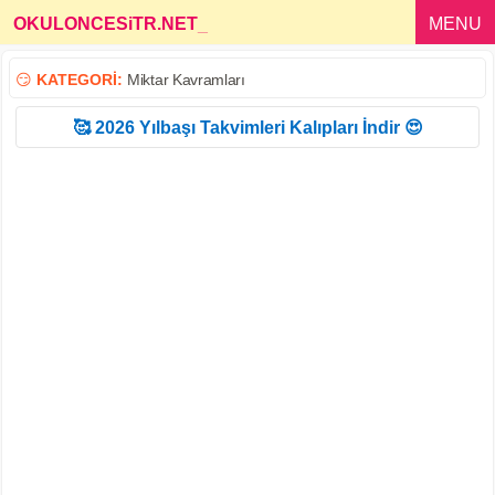
OKULONCESiTR.NET
_
MENU
😏
KATEGORİ:
Miktar Kavramları
🥰 2026 Yılbaşı Takvimleri Kalıpları İndir 😍