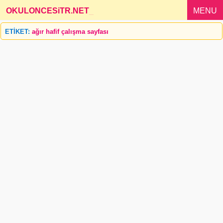
OKULONCESiTR.NET
_
MENU
ETİKET:
ağır hafif çalışma sayfası