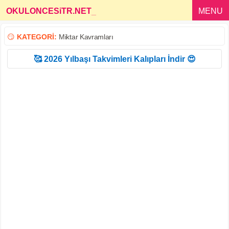
OKULONCESiTR.NET
_
MENU
😏
KATEGORİ:
Miktar Kavramları
🥰 2026 Yılbaşı Takvimleri Kalıpları İndir 😍