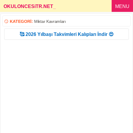
OKULONCESiTR.NET
_
MENU
😏
KATEGORİ:
Miktar Kavramları
🥰 2026 Yılbaşı Takvimleri Kalıpları İndir 😍