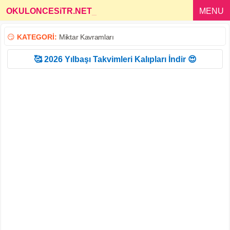
OKULONCESiTR.NET
_
MENU
😏
KATEGORİ:
Miktar Kavramları
🥰 2026 Yılbaşı Takvimleri Kalıpları İndir 😍