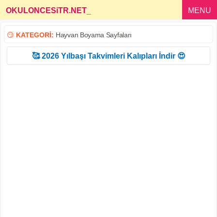
OKULONCESiTR.NET
_
MENU
😏
KATEGORİ:
Hayvan Boyama Sayfaları
🥰 2026 Yılbaşı Takvimleri Kalıpları İndir 😍