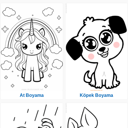
At Boyama
Köpek Boyama