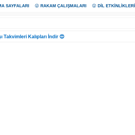
MA SAYFALARI
😜
RAKAM ÇALIŞMALARI
😲
DİL ETKİNLİKLERİ
ı Takvimleri Kalıpları İndir 😍