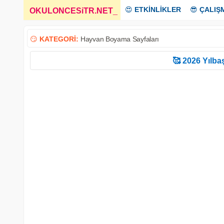
😍
ETKİNLİKLER
😎
ÇALIŞ
OKULONCESiTR.NET
_
😏
KATEGORİ:
Hayvan Boyama Sayfaları
🥰 2026 Yılbaş