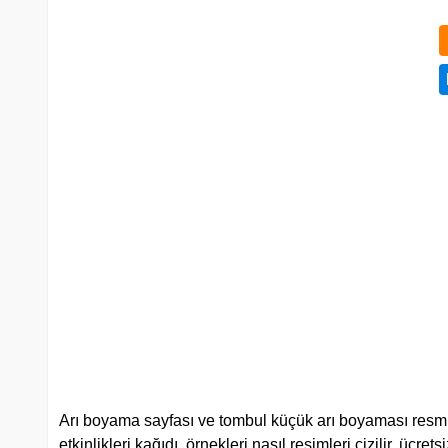
Arı boyama sayfası ve tombul küçük arı boyaması resmi, b
etkinlikleri kağıdı, örnekleri nasıl resimleri çizilir, ücre