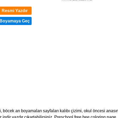
Resmi Yazdır
öcek arı boyamaları sayfaları kalıbı çizimi, okul öncesi anasını
tsiz indir yazdır çıkartabilirsiniz. Preschool free bee coloring page