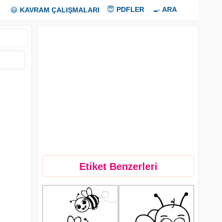
😇
PDFLER
🍳
ARA
😃
KAVRAM ÇALIŞMALARI
Etiket Benzerleri