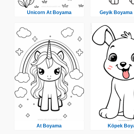
Unicorn At Boyama
Geyik Boyama 
At Boyama
Köpek Boy