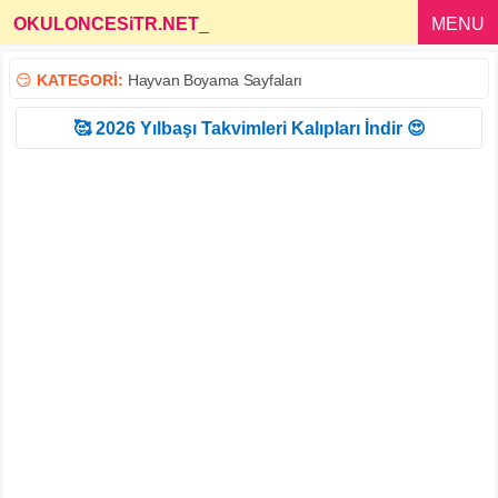
OKULONCESiTR.NET
_
MENU
😏
KATEGORİ:
Hayvan Boyama Sayfaları
🥰 2026 Yılbaşı Takvimleri Kalıpları İndir 😍