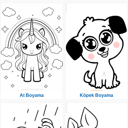
At Boyama
Köpek Boyama