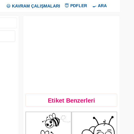
😇
PDFLER
🍳
ARA
😃
KAVRAM ÇALIŞMALARI
Etiket Benzerleri