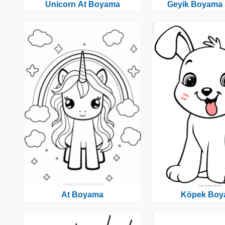
Unicorn At Boyama
Geyik Boyama 
At Boyama
Köpek Boy