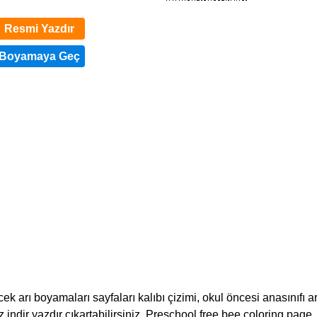
Resmi Yazdır
k arı boyamaları sayfaları kalıbı çizimi, okul öncesi anasınıfı ar
tsiz indir yazdır çıkartabilirsiniz. Preschool free bee coloring page