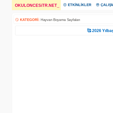
😍
ETKİNLİKLER
😎
ÇALIŞ
OKULONCESiTR.NET
_
😏
KATEGORİ:
Hayvan Boyama Sayfaları
🥰 2026 Yılbaş