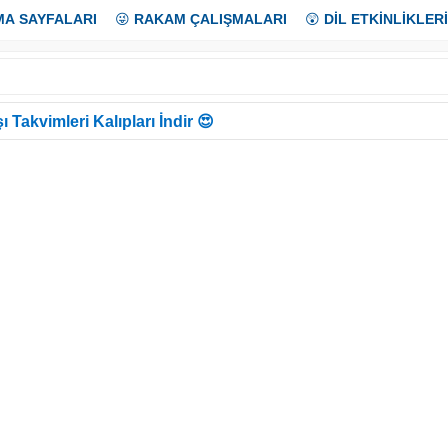
MA SAYFALARI
😜
RAKAM ÇALIŞMALARI
😲
DİL ETKİNLİKLERİ
ı Takvimleri Kalıpları İndir 😍