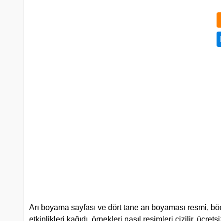
Arı boyama sayfası ve dört tane arı boyaması resmi, böce
etkinlikleri kağıdı, örnekleri nasıl resimleri çizilir, ücre