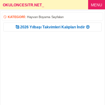
OKULONCESiTR.NET
_
MENU
😏
KATEGORİ:
Hayvan Boyama Sayfaları
🥰 2026 Yılbaşı Takvimleri Kalıpları İndir 😍