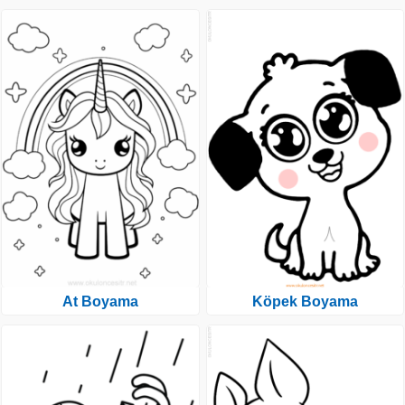
At Boyama
Köpek Boyama