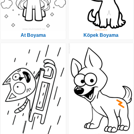
At Boyama
Köpek Boyama