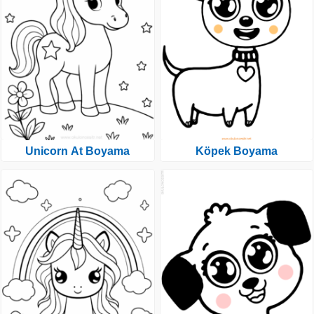
Unicorn At Boyama
Köpek Boyama