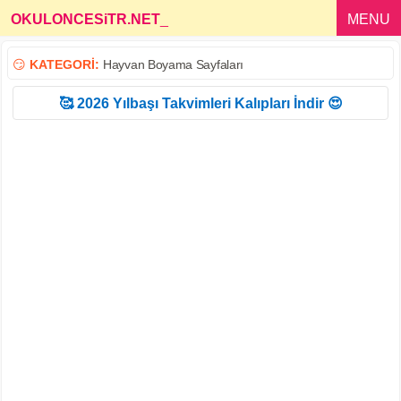
OKULONCESiTR.NET
_
MENU
😏
KATEGORİ:
Hayvan Boyama Sayfaları
🥰 2026 Yılbaşı Takvimleri Kalıpları İndir 😍