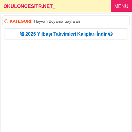
OKULONCESiTR.NET
_
MENU
😏
KATEGORİ:
Hayvan Boyama Sayfaları
🥰 2026 Yılbaşı Takvimleri Kalıpları İndir 😍