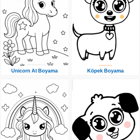
Unicorn At Boyama
Köpek Boyama