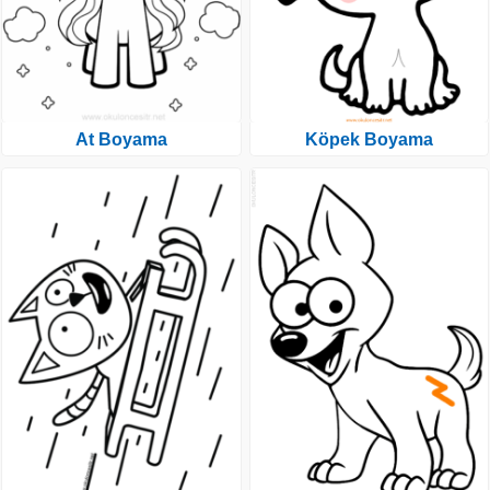
At Boyama
Köpek Boyama