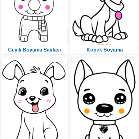
Geyik Boyama Sayfası
Köpek Boyama