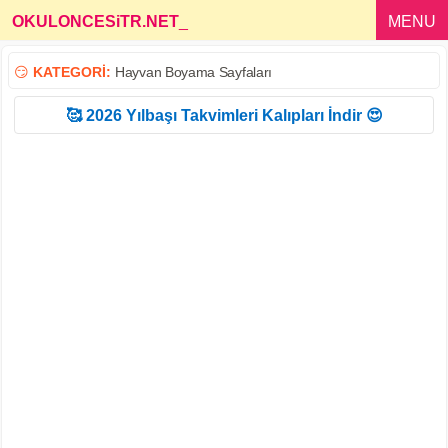
OKULONCESiTR.NET
_
MENU
😏
KATEGORİ:
Hayvan Boyama Sayfaları
🥰 2026 Yılbaşı Takvimleri Kalıpları İndir 😍