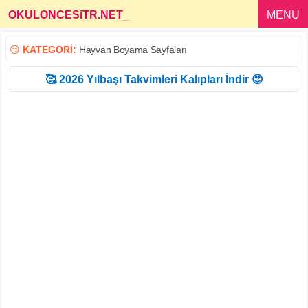
OKULONCESiTR.NET
_
MENU
😏
KATEGORİ:
Hayvan Boyama Sayfaları
🥰 2026 Yılbaşı Takvimleri Kalıpları İndir 😍