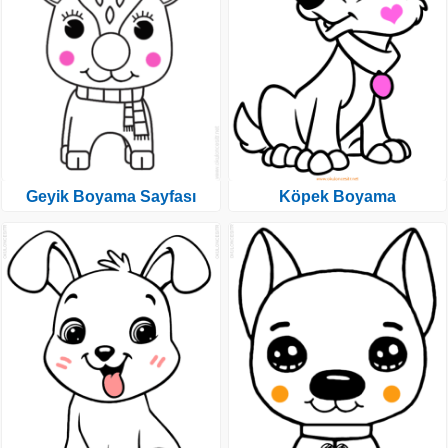
Geyik Boyama Sayfası
Köpek Boyama