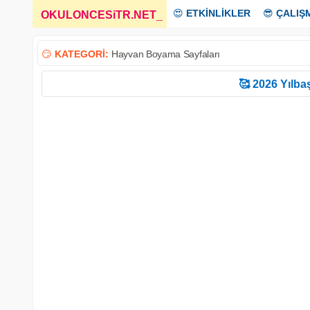
😍
ETKİNLİKLER
😎
ÇALIŞ
OKULONCESiTR.NET
_
😏
KATEGORİ:
Hayvan Boyama Sayfaları
🥰 2026 Yılbaş