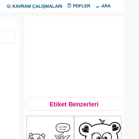
😇
PDFLER
🍳
ARA
😃
KAVRAM ÇALIŞMALARI
Etiket Benzerleri