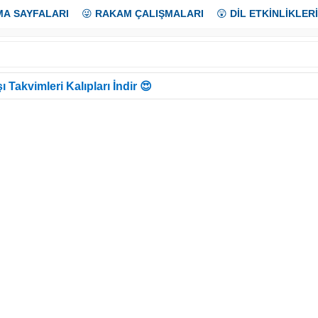
MA SAYFALARI
😜
RAKAM ÇALIŞMALARI
😲
DİL ETKİNLİKLERİ
ı Takvimleri Kalıpları İndir 😍