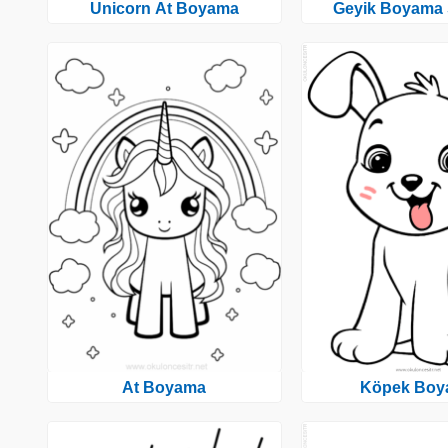
Unicorn At Boyama
Geyik Boyama 
At Boyama
Köpek Boy