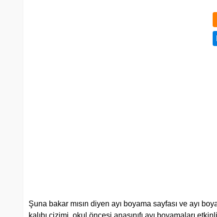
Şuna bakar mısın diyen ayı boyama sayfası ve ayı boya
kalıbı çizimi, okul öncesi anasınıfı ayı boyamaları etkinlikl