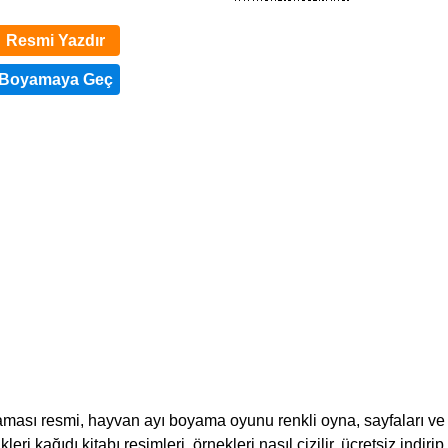
Resmi Yazdır
ması resmi, hayvan ayı boyama oyunu renkli oyna, sayfaları ve
eri kağıdı kitabı resimleri, örnekleri nasıl çizilir, ücretsiz indirip,