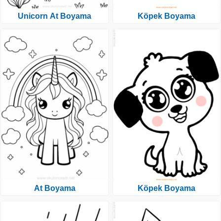
Unicorn At Boyama
Köpek Boyama
At Boyama
Köpek Boyama