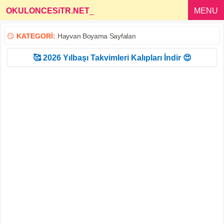
OKULONCESiTR.NET
_
MENU
😏
KATEGORİ:
Hayvan Boyama Sayfaları
🥰 2026 Yılbaşı Takvimleri Kalıpları İndir 😍