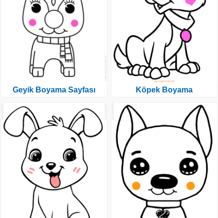
Geyik Boyama Sayfası
Köpek Boyama