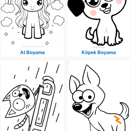
At Boyama
Köpek Boyama