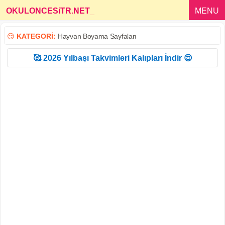
OKULONCESiTR.NET
_
MENU
😏
KATEGORİ:
Hayvan Boyama Sayfaları
🥰 2026 Yılbaşı Takvimleri Kalıpları İndir 😍