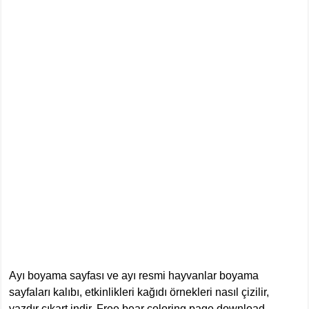
Ayı boyama sayfası ve ayı resmi hayvanlar boyama
sayfaları kalıbı, etkinlikleri kağıdı örnekleri nasıl çizilir,
yazdır çıkart indir. Free bear coloring page download