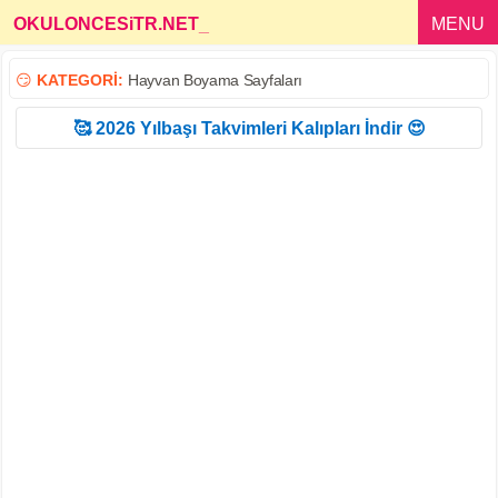
OKULONCESiTR.NET
_
MENU
😏
KATEGORİ:
Hayvan Boyama Sayfaları
🥰 2026 Yılbaşı Takvimleri Kalıpları İndir 😍