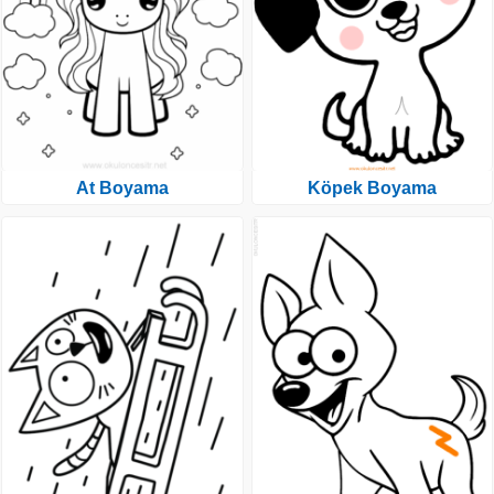
At Boyama
Köpek Boyama