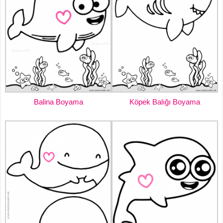
Balina Boyama
Köpek Balığı Boyama