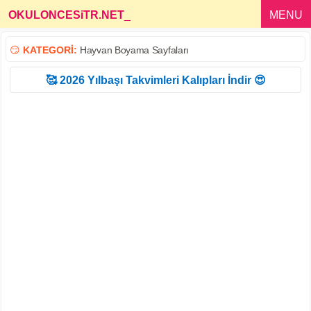
OKULONCESiTR.NET
_
MENU
😏
KATEGORİ:
Hayvan Boyama Sayfaları
🥰 2026 Yılbaşı Takvimleri Kalıpları İndir 😍