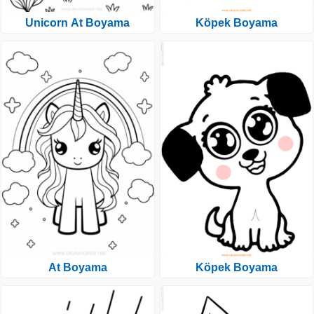
Unicorn At Boyama
Köpek Boyama
At Boyama
Köpek Boyama