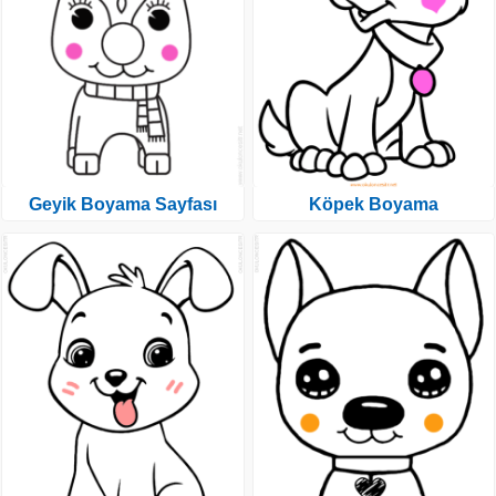
Geyik Boyama Sayfası
Köpek Boyama