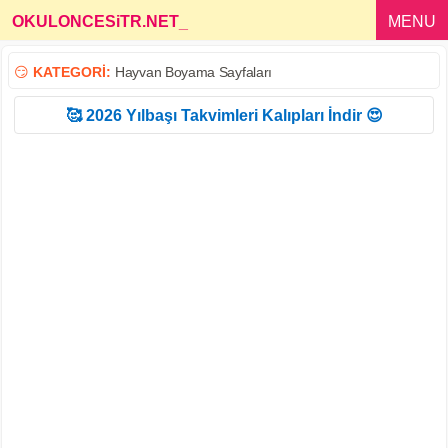
OKULONCESiTR.NET
_
MENU
😏
KATEGORİ:
Hayvan Boyama Sayfaları
🥰 2026 Yılbaşı Takvimleri Kalıpları İndir 😍