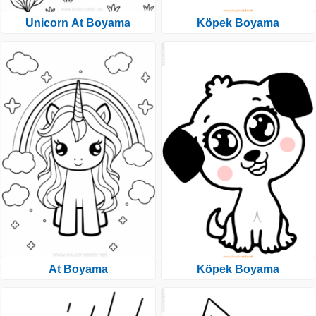
Unicorn At Boyama
Köpek Boyama
At Boyama
Köpek Boyama