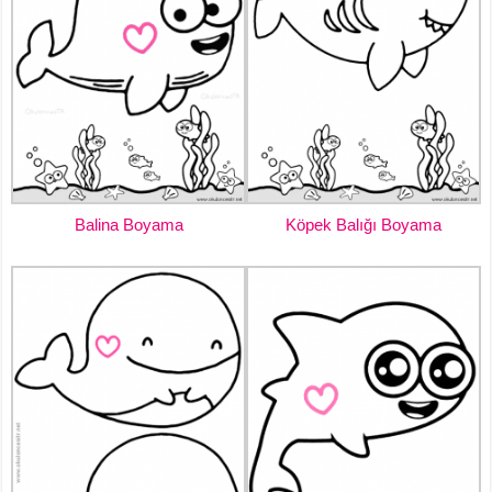
Balina Boyama
Köpek Balığı Boyama