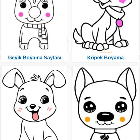
Geyik Boyama Sayfası
Köpek Boyama