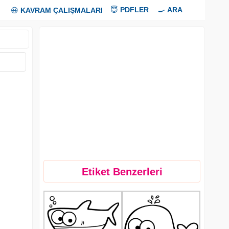
😇
PDFLER
🍳
ARA
😃
KAVRAM ÇALIŞMALARI
Etiket Benzerleri