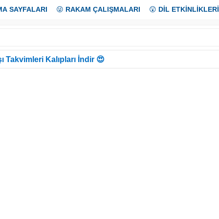
MA SAYFALARI
😜
RAKAM ÇALIŞMALARI
😲
DİL ETKİNLİKLERİ
ı Takvimleri Kalıpları İndir 😍