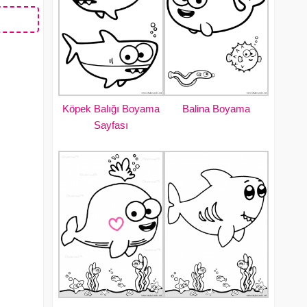
Köpek Balığı Boyama
Balina Boyama
Sayfası