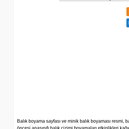
Balık boyama sayfası ve minik balık boyaması resmi, ba
öncesi anasınıfı balık çizimi boyamaları etkinlikleri kağıdı,