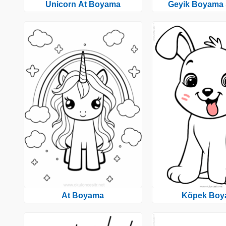
Unicorn At Boyama
Geyik Boyama 
At Boyama
Köpek Boy