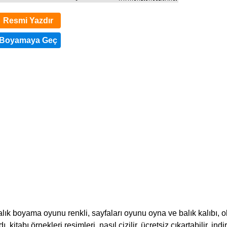
Resmi Yazdır
lık boyama oyunu renkli, sayfaları oyunu oyna ve balık kalıbı, o
 kitabı örnekleri resimleri, nasıl çizilir, ücretsiz çıkartabilir, indi