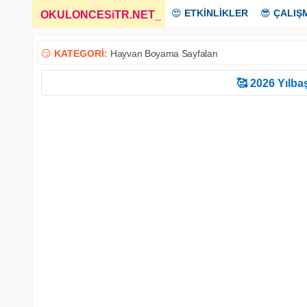
😍
ETKİNLİKLER
😎
ÇALIŞ
OKULONCESiTR.NET
_
😏
KATEGORİ:
Hayvan Boyama Sayfaları
🥰 2026 Yılbaş