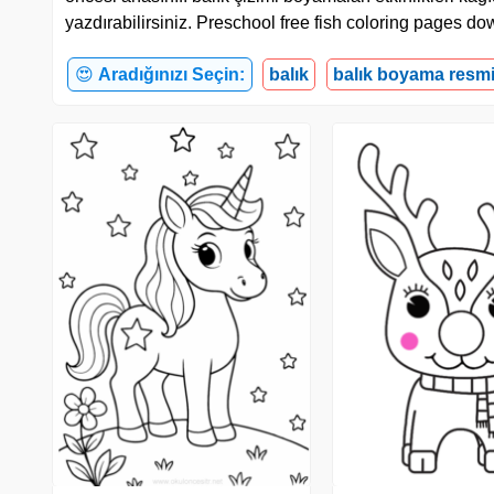
yazdırabilirsiniz. Preschool free fish coloring pages do
😍
Aradığınızı Seçin:
balık
balık boyama resm