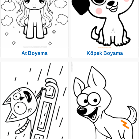
At Boyama
Köpek Boyama