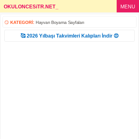
OKULONCESiTR.NET
_
MENU
😏
KATEGORİ:
Hayvan Boyama Sayfaları
🥰 2026 Yılbaşı Takvimleri Kalıpları İndir 😍