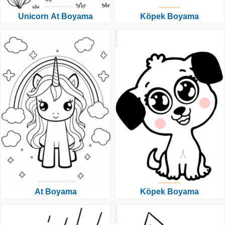
Unicorn At Boyama
Köpek Boyama
At Boyama
Köpek Boyama