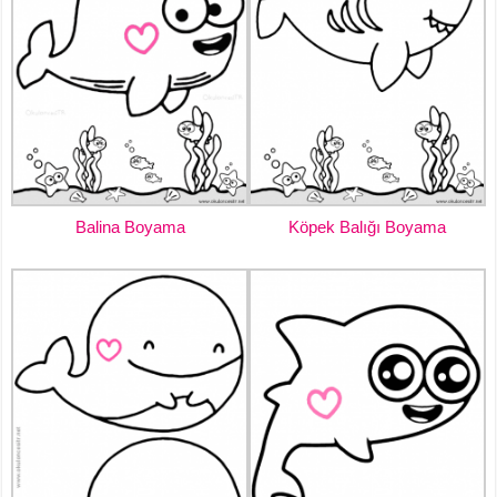
Balina Boyama
Köpek Balığı Boyama