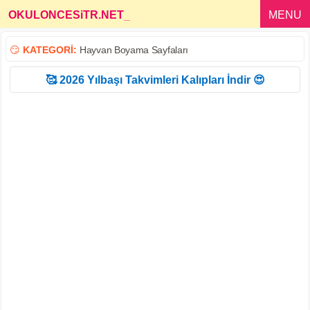
OKULONCESiTR.NET
_
MENU
😏
KATEGORİ:
Hayvan Boyama Sayfaları
🥰 2026 Yılbaşı Takvimleri Kalıpları İndir 😍