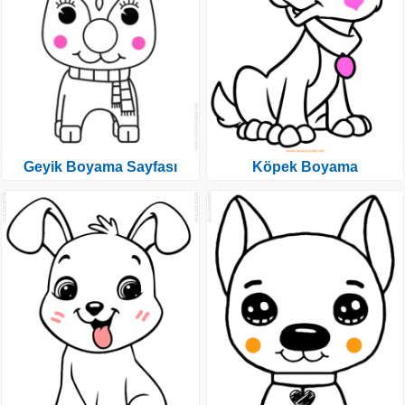
Geyik Boyama Sayfası
Köpek Boyama