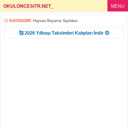
OKULONCESiTR.NET
_
MENU
😏
KATEGORİ:
Hayvan Boyama Sayfaları
🥰 2026 Yılbaşı Takvimleri Kalıpları İndir 😍