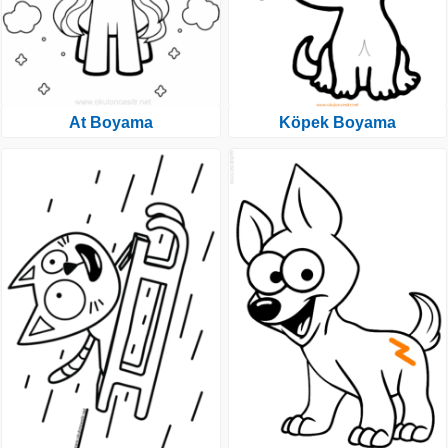
At Boyama
Köpek Boyama