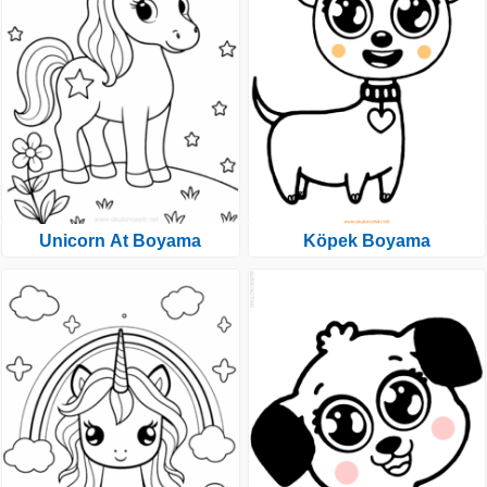
Unicorn At Boyama
Köpek Boyama