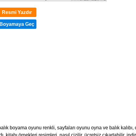
Resmi Yazdır
alık boyama oyunu renkli, sayfaları oyunu oyna ve balık kalıbı, 
 kitabı örnekleri resimleri, nasıl çizilir, ücretsiz çıkartabilir, indi