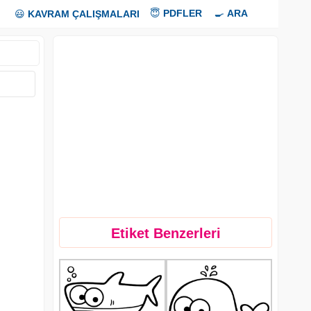
😇
PDFLER
🍳
ARA
😃
KAVRAM ÇALIŞMALARI
Etiket Benzerleri