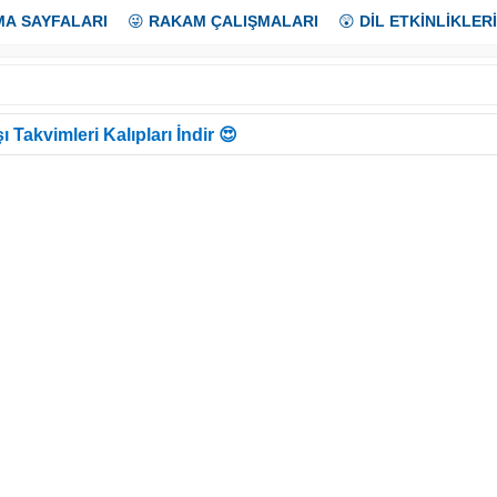
MA SAYFALARI
😜
RAKAM ÇALIŞMALARI
😲
DİL ETKİNLİKLERİ
ı Takvimleri Kalıpları İndir 😍