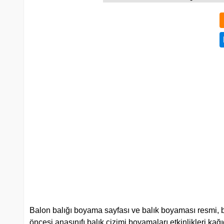
Balon balığı boyama sayfası ve balık boyaması resmi, b
öncesi anasınıfı balık çizimi boyamaları etkinlikleri kağıdı,