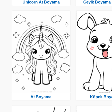
Unicorn At Boyama
Geyik Boyama 
At Boyama
Köpek Boy