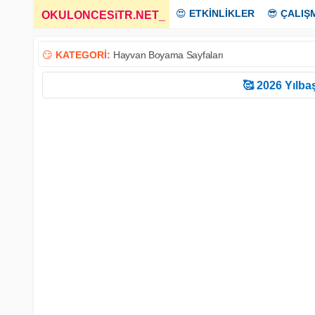
😍
ETKİNLİKLER
😎
ÇALIŞ
OKULONCESiTR.NET
_
😏
KATEGORİ:
Hayvan Boyama Sayfaları
🥰 2026 Yılbaş