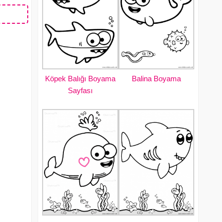
Köpek Balığı Boyama
Balina Boyama
Sayfası