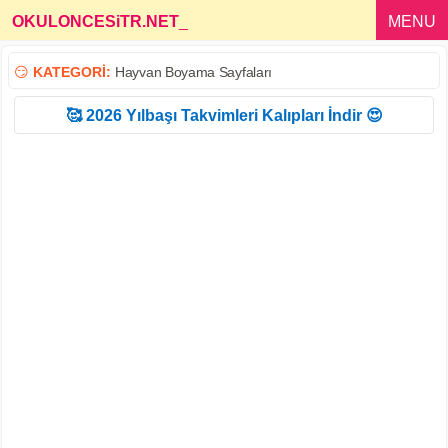
OKULONCESiTR.NET
_
MENU
😏
KATEGORİ:
Hayvan Boyama Sayfaları
🥰 2026 Yılbaşı Takvimleri Kalıpları İndir 😍