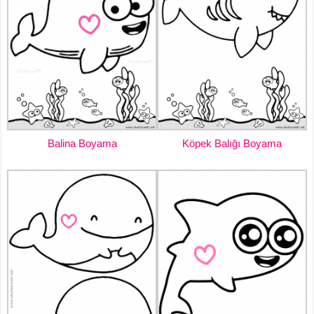
Balina Boyama
Köpek Balığı Boyama