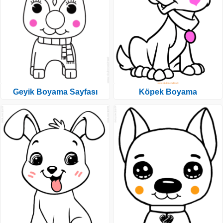
Geyik Boyama Sayfası
Köpek Boyama