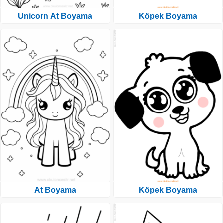
Unicorn At Boyama
Köpek Boyama
At Boyama
Köpek Boyama