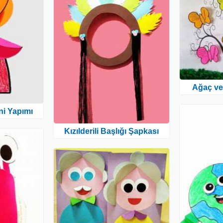
Ağaç ve
i Yapımı
Kızılderili Başlığı Şapkası