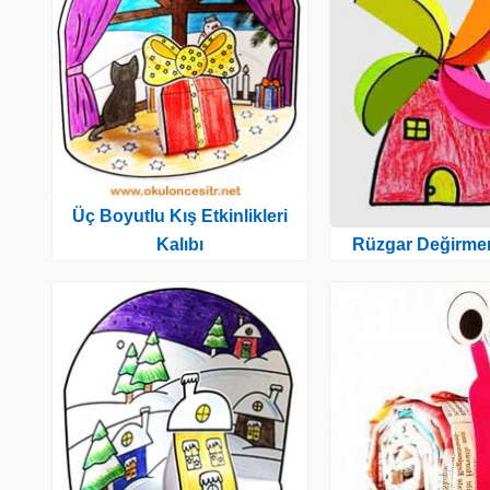
Üç Boyutlu Kış Etkinlikleri
Rüzgar Değirmen
Kalıbı