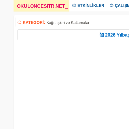
😍
ETKİNLİKLER
😎
ÇALIŞ
OKULONCESiTR.NET
_
😏
KATEGORİ:
Kağıt İşleri ve Katlamalar
🥰 2026 Yılbaş