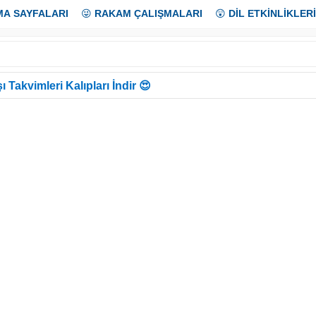
MA SAYFALARI
😜
RAKAM ÇALIŞMALARI
😲
DİL ETKİNLİKLERİ
ı Takvimleri Kalıpları İndir 😍