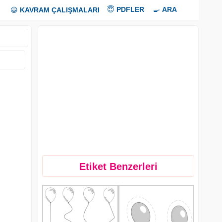
😇
PDFLER
🍳
ARA
😃
KAVRAM ÇALIŞMALARI
Etiket Benzerleri