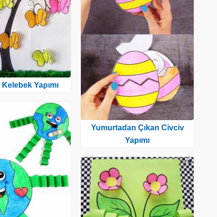
 Kelebek Yapımı
Yumurtadan Çıkan Civciv
Yapımı