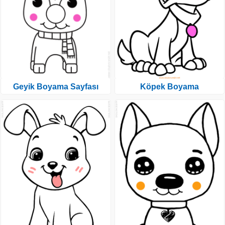
Geyik Boyama Sayfası
Köpek Boyama