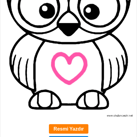
Resmi Yazdır