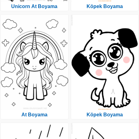
Unicorn At Boyama
Köpek Boyama
At Boyama
Köpek Boyama