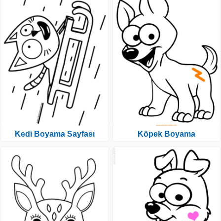
Kedi Boyama Sayfası
Köpek Boyama