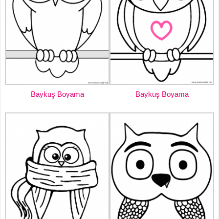
Baykuş Boyama
Baykuş Boyama