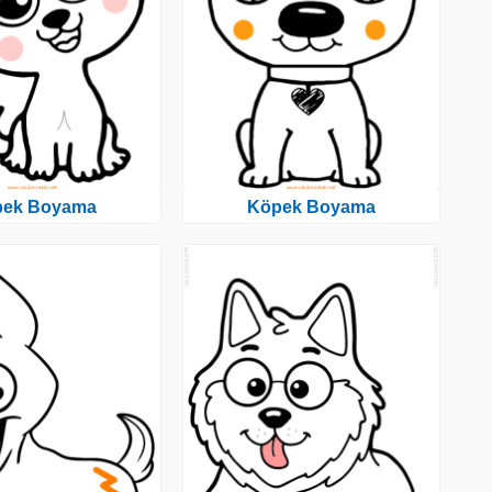
pek Boyama
Köpek Boyama