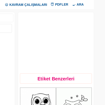
😇
PDFLER
🍳
ARA
😃
KAVRAM ÇALIŞMALARI
Etiket Benzerleri