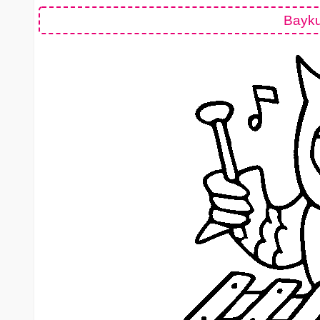
Bayku