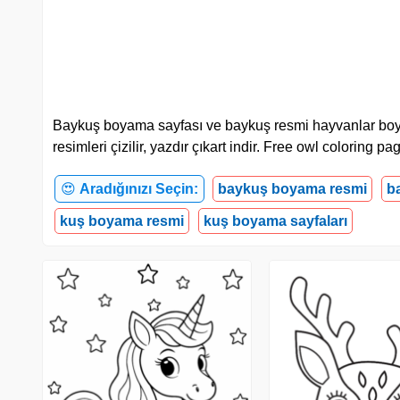
Baykuş boyama sayfası ve baykuş resmi hayvanlar boyama 
resimleri çizilir, yazdır çıkart indir. Free owl coloring 
😍
Aradığınızı Seçin:
baykuş boyama resmi
b
kuş boyama resmi
kuş boyama sayfaları