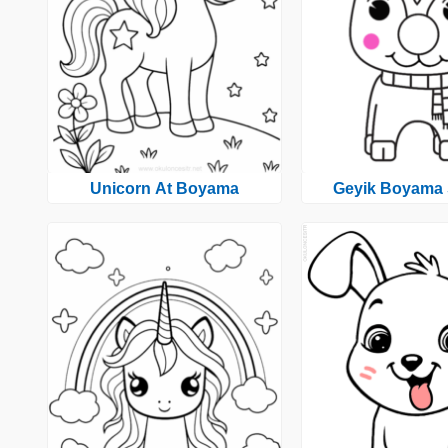
Unicorn At Boyama
Geyik Boyama 