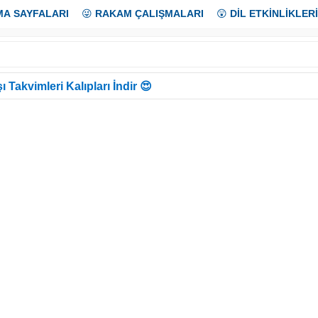
MA SAYFALARI
😜
RAKAM ÇALIŞMALARI
😲
DİL ETKİNLİKLERİ
ı Takvimleri Kalıpları İndir 😍