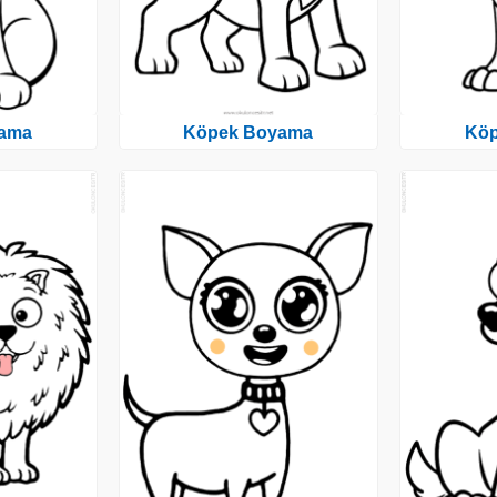
ama
Köpek Boyama
Kö