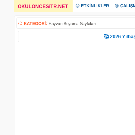
😍
ETKİNLİKLER
😎
ÇALIŞ
OKULONCESiTR.NET
_
😏
KATEGORİ:
Hayvan Boyama Sayfaları
🥰 2026 Yılbaş