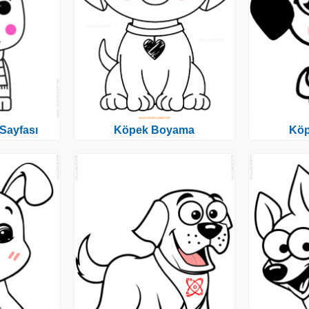
Sayfası
Köpek Boyama
Kö